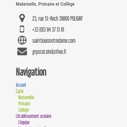
Maternelle, Primaire et Collège
23, rue St-Roch 39800 POLIGNY
+33 (0)3 84 37 13 81
saintlouisnotredame.com
grpscol.slnd@free.fr
Navigation
Accueil
Cycle
Maternelle
Primaire
Collège
L’établissement scolaire
L’équipe