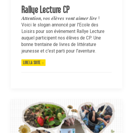
Rallye Lecture CP
𝑨𝒕𝒕𝒆𝒏𝒕𝒊𝒐𝒏, 𝒗𝒐𝒔 𝒆́𝒍𝒆̀𝒗𝒆𝒔 𝒗𝒐𝒏𝒕 𝒂𝒊𝒎𝒆𝒓 𝒍𝒊𝒓𝒆 !
Voici le slogan annoncé par l'Ecole des
Loisirs pour son évènement Rallye Lecture
auquel participent nos élèves de CP. Une
bonne trentaine de livres de littérature
jeunesse et c'est parti pour l'aventure.
LIRE LA SUITE