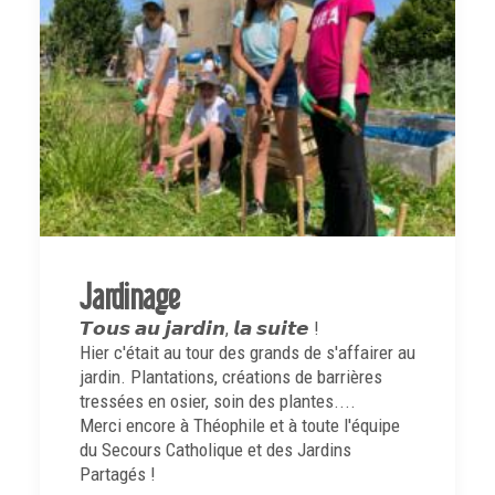
Jardinage
𝙏𝙤𝙪𝙨 𝙖𝙪 𝙟𝙖𝙧𝙙𝙞𝙣, 𝙡𝙖 𝙨𝙪𝙞𝙩𝙚 !
Hier c'était au tour des grands de s'affairer au
jardin. Plantations, créations de barrières
tressées en osier, soin des plantes....
Merci encore à Théophile et à toute l'équipe
du Secours Catholique et des Jardins
Partagés !