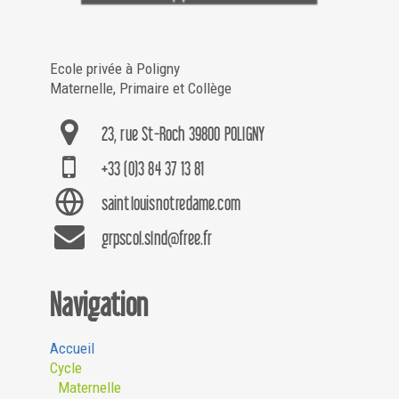
Ecole privée à Poligny
Maternelle, Primaire et Collège
23, rue St-Roch 39800 POLIGNY
+33 (0)3 84 37 13 81
saintlouisnotredame.com
grpscol.slnd@free.fr
Navigation
Accueil
Cycle
Maternelle