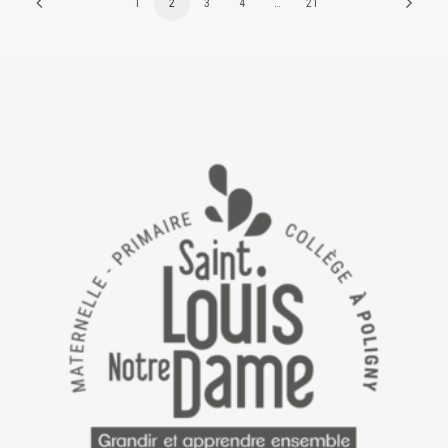
1
2
3
4
…
21