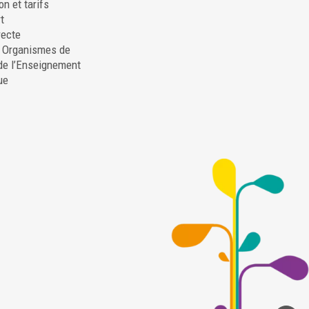
on et tarifs
t
recte
. Organismes de
de l’Enseignement
ue