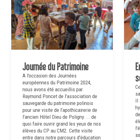
Journée du Patrimoine
E
s
A l'occasion des Journées
européennes du Patrimoine 2024,
Ce
nous avons été accueillis par
sa
Raymond Poncet de l’association de
Il
sauvegarde du patrimoine polinois
hy
pour une visite de l’apothicairerie de
de
l’ancien Hôtel Dieu de Poligny.... de
él
quoi faire ouvrir grand les yeux de nos
l'
élèves du CP au CM2. Cette visite
so
entre dans notre parcours d'éducation