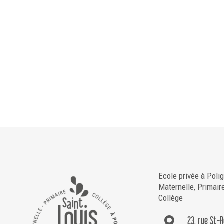
Ecole privée à Poli
Maternelle, Primair
Collège
23, rue St-