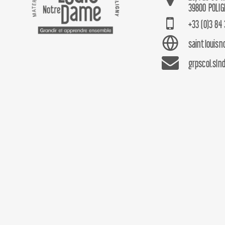
39800 POLIG
+33 (0)3 84 
saintlouis
grpscol.sln