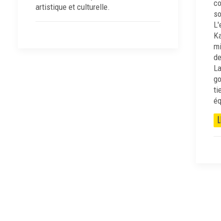
co
artistique et culturelle.
so
L'
Ka
mi
de
La
go
ti
éq
L