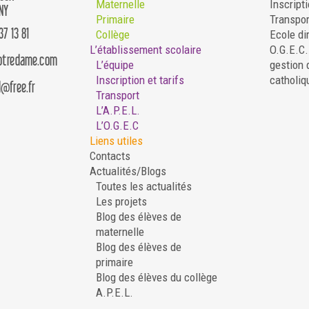
Maternelle
Inscripti
NY
Primaire
Transpor
37 13 81
Collège
Ecole di
L’établissement scolaire
O.G.E.C
notredame.com
L’équipe
gestion 
Inscription et tarifs
catholiq
d@free.fr
Transport
L’A.P.E.L.
L’O.G.E.C
Liens utiles
Contacts
Actualités/Blogs
Toutes les actualités
Les projets
Blog des élèves de
maternelle
Blog des élèves de
primaire
Blog des élèves du collège
A.P.E.L.