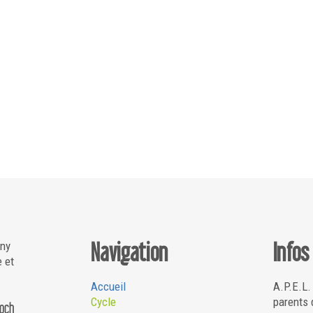
Navigation
Infos
gny
e et
Accueil
A.P.E.L.
Cycle
parents 
Roch