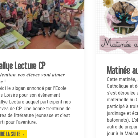
allye Lecture CP
Matinée au
𝒕𝒆𝒏𝒕𝒊𝒐𝒏, 𝒗𝒐𝒔 𝒆́𝒍𝒆̀𝒗𝒆𝒔 𝒗𝒐𝒏𝒕 𝒂𝒊𝒎𝒆𝒓
Cette matinée, à
𝒓𝒆 !
Catholique et 
ici le slogan annoncé par l'Ecole
s'est déroulée 
s Loisirs pour son évènement
maternelle au 
llye Lecture auquel participent nos
participé à troi
èves de CP. Une bonne trentaine de
jardinage et éc
vres de littérature jeunesse et c'est
batonnets). L'ob
rti pour l'aventure.
autre de prépar
jour à la Maiso
IRE LA SUITE