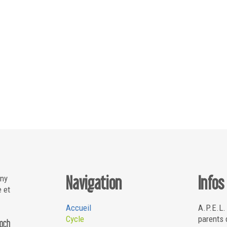
Navigation
Infos
gny
e et
Accueil
A.P.E.L.
Cycle
parents 
Roch