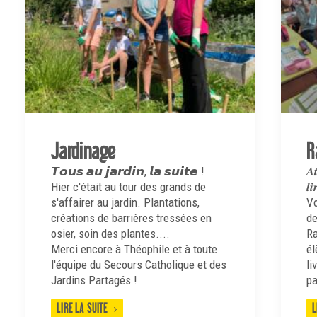
Jardinage
R
𝙏𝙤𝙪𝙨 𝙖𝙪 𝙟𝙖𝙧𝙙𝙞𝙣, 𝙡𝙖 𝙨𝙪𝙞𝙩𝙚 !
𝑨
Hier c'était au tour des grands de
𝒍𝒊
s'affairer au jardin. Plantations,
Vo
créations de barrières tressées en
de
osier, soin des plantes....
Ra
Merci encore à Théophile et à toute
él
l'équipe du Secours Catholique et des
li
Jardins Partagés !
pa
LIRE LA SUITE
L