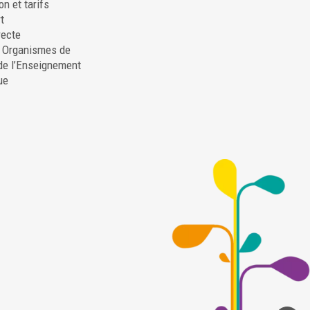
on et tarifs
t
recte
. Organismes de
de l’Enseignement
ue