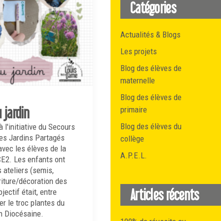
Catégories
Actualités & Blogs
Les projets
Blog des élèves de
maternelle
Blog des élèves de
 jardin
primaire
Blog des élèves du
 l'initiative du Secours
des Jardins Partagés
collège
avec les élèves de la
A.P.E.L.
CE2. Les enfants ont
s ateliers (semis,
riture/décoration des
Articles récents
jectif était, entre
er le troc plantes du
n Diocésaine.