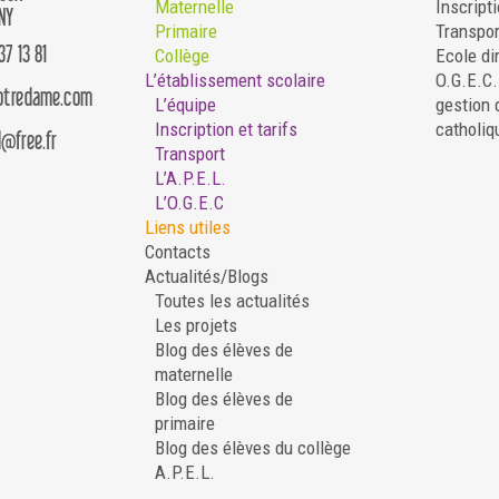
Maternelle
Inscripti
NY
Primaire
Transpor
37 13 81
Collège
Ecole di
L’établissement scolaire
O.G.E.C
notredame.com
L’équipe
gestion 
Inscription et tarifs
catholiq
d@free.fr
Transport
L’A.P.E.L.
L’O.G.E.C
Liens utiles
Contacts
Actualités/Blogs
Toutes les actualités
Les projets
Blog des élèves de
maternelle
Blog des élèves de
primaire
Blog des élèves du collège
A.P.E.L.