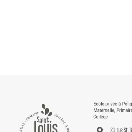
Ecole privée à Poli
Maternelle, Primair
Collège
23, rue St-