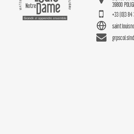
39800 POLIG
+33 (0)3 84 
saintlouis
grpscol.sln