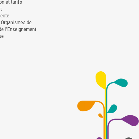
on et tarifs
t
recte
. Organismes de
de l’Enseignement
ue