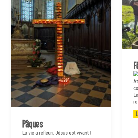
F
At
co
La
re
L
Pâques
La vie a refleuri, Jésus est vivant !