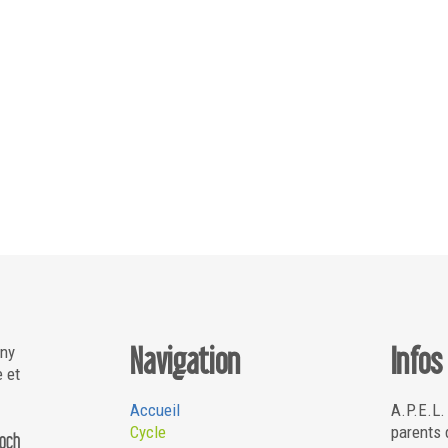
Navigation
Infos
gny
e et
Accueil
A.P.E.L.
Cycle
parents 
Roch