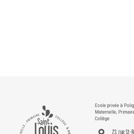
Ecole privée à Poli
Maternelle, Primair
Collège
23, rue St-