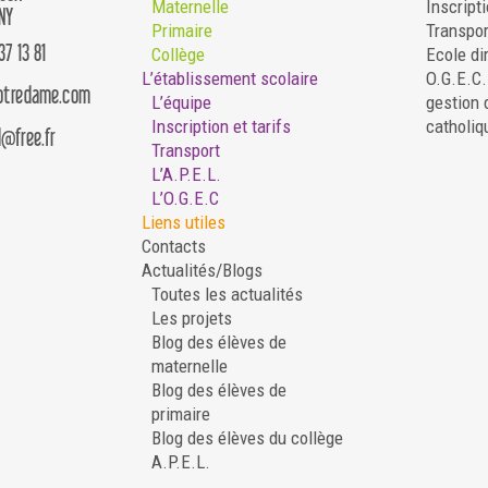
Maternelle
Inscripti
NY
Primaire
Transpor
37 13 81
Collège
Ecole di
L’établissement scolaire
O.G.E.C
notredame.com
L’équipe
gestion 
Inscription et tarifs
catholiq
d@free.fr
Transport
L’A.P.E.L.
L’O.G.E.C
Liens utiles
Contacts
Actualités/Blogs
Toutes les actualités
Les projets
Blog des élèves de
maternelle
Blog des élèves de
primaire
Blog des élèves du collège
A.P.E.L.