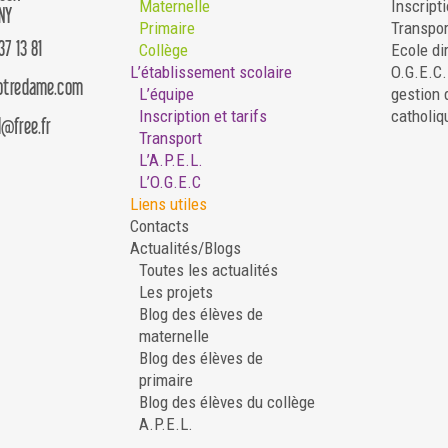
Maternelle
Inscripti
NY
Primaire
Transpor
37 13 81
Collège
Ecole di
L’établissement scolaire
O.G.E.C
notredame.com
L’équipe
gestion 
Inscription et tarifs
catholiq
d@free.fr
Transport
L’A.P.E.L.
L’O.G.E.C
Liens utiles
Contacts
Actualités/Blogs
Toutes les actualités
Les projets
Blog des élèves de
maternelle
Blog des élèves de
primaire
Blog des élèves du collège
A.P.E.L.