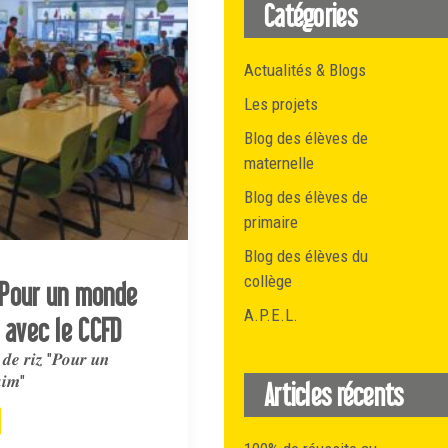
Catégories
Actualités & Blogs
Les projets
Blog des élèves de
maternelle
Blog des élèves de
primaire
Blog des élèves du
collège
 "Pour un monde
A.P.E.L.
 avec le CCFD
 𝒅𝒆 𝒓𝒊𝒛 "𝑷𝒐𝒖𝒓 𝒖𝒏
𝒊𝒎"
Articles récents