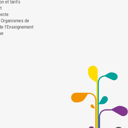
on et tarifs
t
recte
. Organismes de
de l’Enseignement
ue