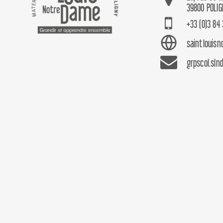
39800 POLIG
+33 (0)3 84 
saintlouis
grpscol.sln