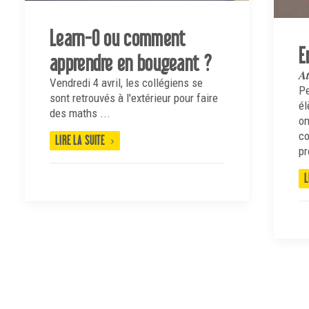
Learn-O ou comment
E
apprendre en bougeant ?
𝑨
Vendredi 4 avril, les collégiens se
P
sont retrouvés à l'extérieur pour faire
él
des maths ...
on
co
LIRE LA SUITE
pr
L