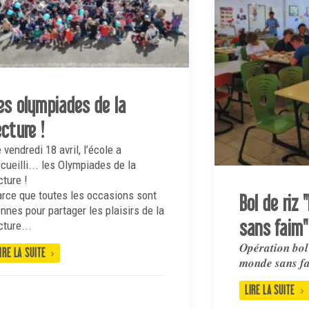
es olympiades de la
ecture !
 vendredi 18 avril, l’école a
cueilli... les Olympiades de la
cture !
rce que toutes les occasions sont
Bol de riz
nnes pour partager les plaisirs de la
sans faim"
cture...
𝑶𝒑𝒆́𝒓𝒂𝒕𝒊𝒐𝒏 𝒃𝒐
IRE LA SUITE
𝒎𝒐𝒏𝒅𝒆 𝒔𝒂𝒏𝒔 𝒇
LIRE LA SUITE