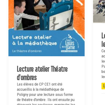
L
l
Ce
ac
le
Pa
Lecture atelier Théatre
bo
d'ombres
le
Les élèves de CP CE1 ont été
L
accueillis à la médiathèque de
Poligny pour une lecture sous forme
de théatre d'ombre. Ils ont ensuite pu
découvrir les coulisses, manipuler les