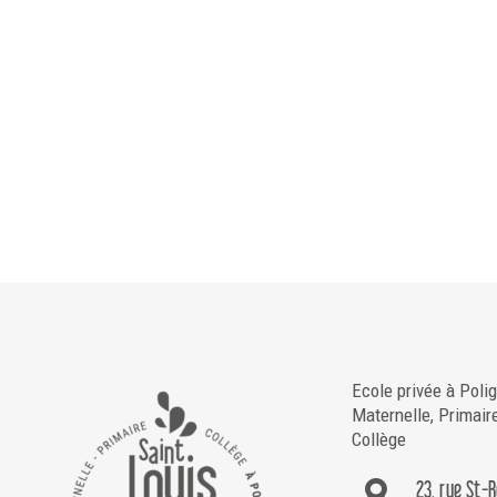
Ecole privée à Poli
Maternelle, Primair
Collège
23, rue St-