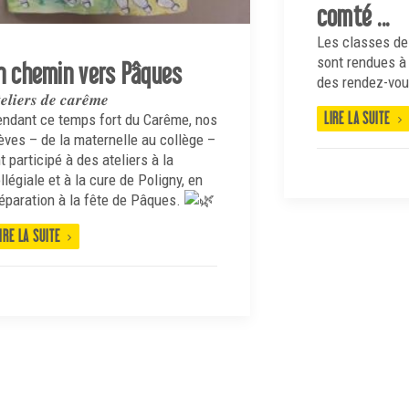
comté ...
Les classes de
sont rendues à 
n chemin vers Pâques
des rendez-vou
𝒆𝒍𝒊𝒆𝒓𝒔 𝒅𝒆 𝒄𝒂𝒓𝒆̂𝒎𝒆
LIRE LA SUITE
endant ce temps
fort du Carême, nos
èves – de la maternelle au collège –
t participé à des ateliers à la
llégiale et à la cure de Poligny, en
éparation à la fête de Pâques.
IRE LA SUITE