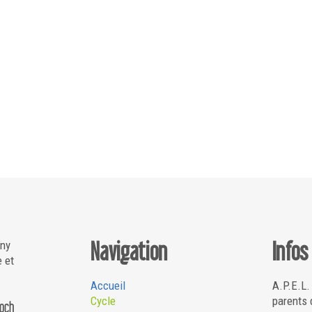
Navigation
Infos
gny
e et
Accueil
A.P.E.L.
Cycle
parents 
Roch