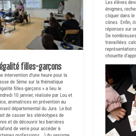
Les élèves dev
énigmes, recher
cliquer dans le
cônes. Enfin, il
réponses sur or
De nombreuses
travaillées: cal
représentations
chouette d'app
'égalité filles-garçons
e intervention d'une heure pour la
asse de 5ème sur la thématique
égalité filles-garçons » a lieu le
ndredi 10 janvier, réalisée par Lou et
ice, animatrices en prévention au
nseil départemental du Jura. Le but
ait de casser les stéréotypes de
nre et de découvrir les barrières
lafond de verre pour accéder à
rtaines professions...) du sexisme