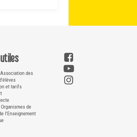
 utiles
 Association des
d’élèves
on et tarifs
t
recte
. Organismes de
de l’Enseignement
ue