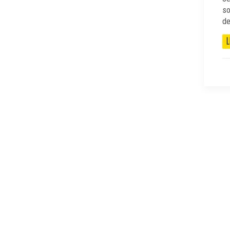
so
de
L