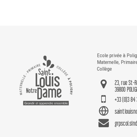
Ecole privée à Poli
Maternelle, Primair
Collège
23, rue St-
39800 POLIG
+33 (0)3 84 
saintlouis
grpscol.sln