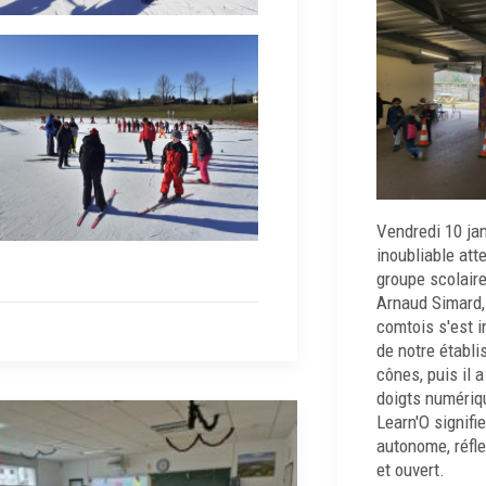
Vendredi 10 jan
inoubliable att
groupe scolaire
Arnaud Simard,
comtois s'est i
de notre établ
cônes, puis il 
doigts numériq
Learn'O signifie
autonome, réfl
et ouvert.