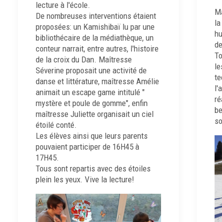
lecture à l'école.
Ma
De nombreuses interventions étaient
la
proposées: un Kamishibaï lu par une
hu
bibliothécaire de la médiathèque, un
de
conteur narrait, entre autres, l'histoire
To
de la croix du Dan. Maîtresse
le
Séverine proposait une activité de
te
danse et littérature, maîtresse Amélie
l'
animait un escape game intitulé "
ré
mystère et poule de gomme", enfin
be
maîtresse Juliette organisait un ciel
so
étoilé conté.
Les élèves ainsi que leurs parents
pouvaient participer de 16H45 à
17H45.
Tous sont repartis avec des étoiles
plein les yeux. Vive la lecture!