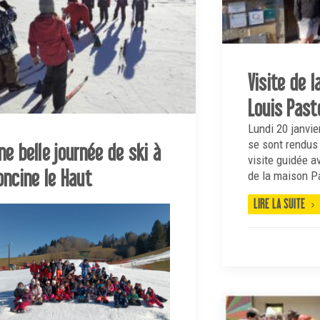
Visite de 
Louis Past
Lundi 20 janvie
se sont rendus
ne belle journée de ski à
visite guidée 
oncine le Haut
de la maison P
LIRE LA SUITE