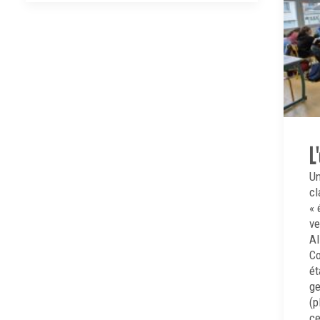
L
Un
cl
« 
ve
Al
Co
ét
ge
(p
ce