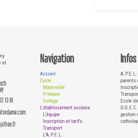
Navigation
Infos
gny
e et
Accueil
A.P.E.L.
Cycle
parents 
Roch
Maternelle
Inscripti
NY
Primaire
Transpor
37 13 81
Collège
Ecole di
L’établissement scolaire
O.G.E.C
notredame.com
L’équipe
gestion 
Inscription et tarifs
catholiq
d@free.fr
Transport
L’A.P.E.L.