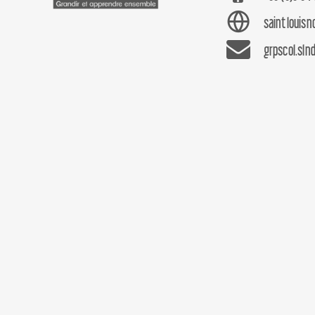
saintlouis
grpscol.sln