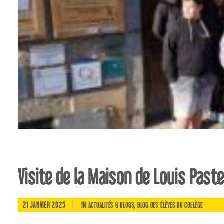
Visite de la Maison de Louis Past
21 JANVIER 2025
|
IN
,
ACTUALITÉS & BLOGS
BLOG DES ÉLÈVES DU COLLÈGE