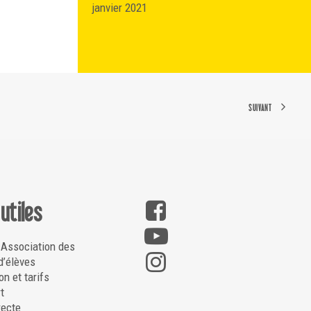
janvier 2021
SUIVANT
 utiles
 Association des
d’élèves
on et tarifs
t
recte