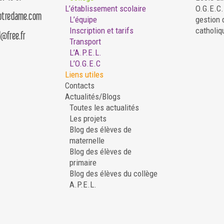
L’établissement scolaire
O.G.E.C
notredame.com
L’équipe
gestion 
Inscription et tarifs
catholiq
d@free.fr
Transport
L’A.P.E.L.
L’O.G.E.C
Liens utiles
Contacts
Actualités/Blogs
Toutes les actualités
Les projets
Blog des élèves de
maternelle
Blog des élèves de
primaire
Blog des élèves du collège
A.P.E.L.