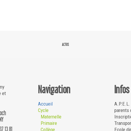
ACTUS
Navigation
Infos
gny
e et
Accueil
A.P.E.L.
Cycle
parents 
Roch
Maternelle
Inscripti
NY
Primaire
Transpor
37 13 81
Collège
Ecole di