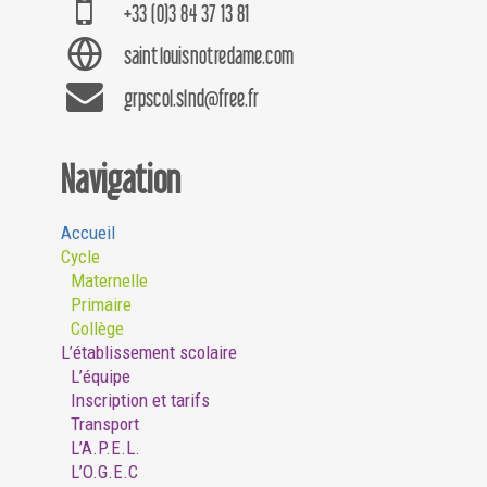
+33 (0)3 84 37 13 81
saintlouisnotredame.com
grpscol.slnd@free.fr
Navigation
Accueil
Cycle
Maternelle
Primaire
Collège
L’établissement scolaire
L’équipe
Inscription et tarifs
Transport
L’A.P.E.L.
L’O.G.E.C