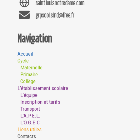
saintlouisnotredame.com
grpscol.slnd@free.fr
Navigation
Accueil
Cycle
Maternelle
Primaire
Collège
L’établissement scolaire
L’équipe
Inscription et tarifs
Transport
L’A.P.E.L.
L’O.G.E.C
Liens utiles
Contacts