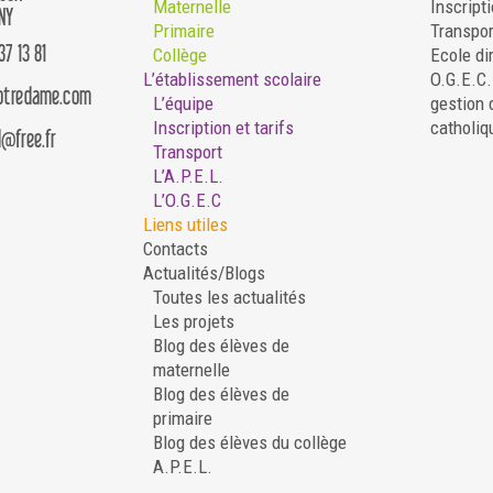
Maternelle
Inscripti
NY
Primaire
Transpor
37 13 81
Collège
Ecole di
L’établissement scolaire
O.G.E.C
notredame.com
L’équipe
gestion 
Inscription et tarifs
catholiq
d@free.fr
Transport
L’A.P.E.L.
L’O.G.E.C
Liens utiles
Contacts
Actualités/Blogs
Toutes les actualités
Les projets
Blog des élèves de
maternelle
Blog des élèves de
primaire
Blog des élèves du collège
A.P.E.L.