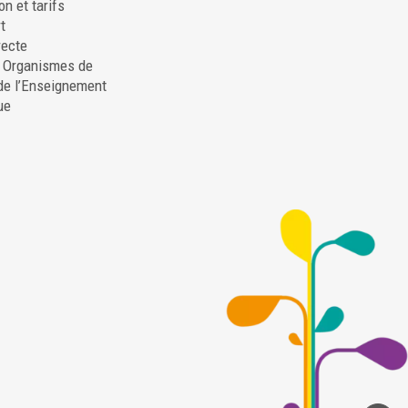
on et tarifs
t
recte
. Organismes de
de l’Enseignement
ue