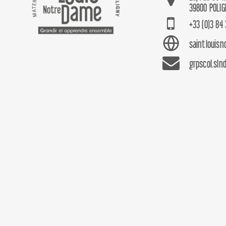
39800 POLIG
+33 (0)3 84 
saintlouis
grpscol.sln