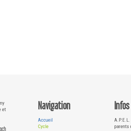
Navigation
Infos
gny
e et
Accueil
A.P.E.L.
Cycle
parents 
Roch