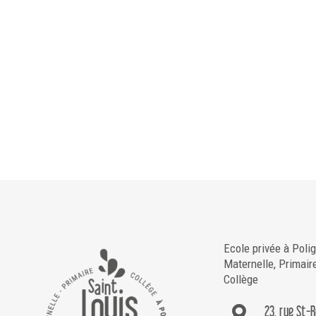
Ecole privée à Poli
Maternelle, Primair
Collège
23, rue St-