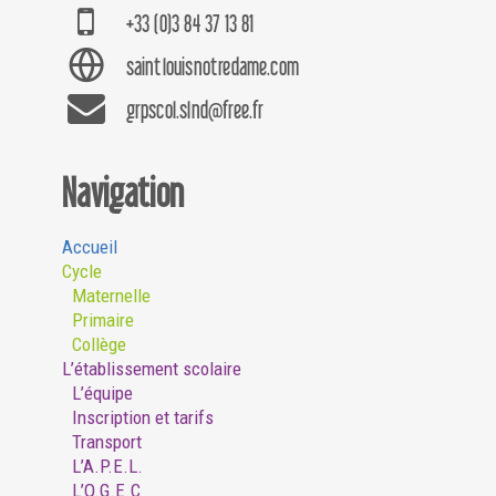
+33 (0)3 84 37 13 81
saintlouisnotredame.com
grpscol.slnd@free.fr
Navigation
Accueil
Cycle
Maternelle
Primaire
Collège
L’établissement scolaire
L’équipe
Inscription et tarifs
Transport
L’A.P.E.L.
L’O.G.E.C