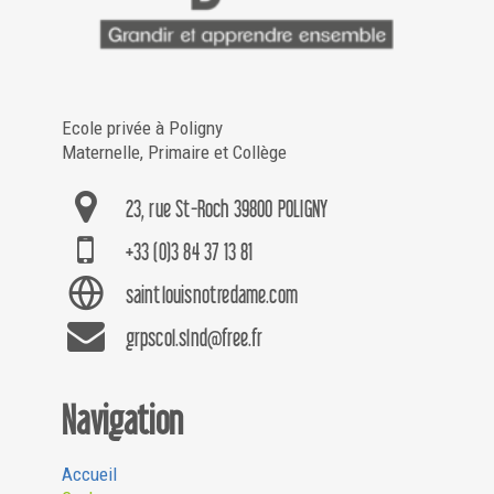
Ecole privée à Poligny
Maternelle, Primaire et Collège
23, rue St-Roch 39800 POLIGNY
+33 (0)3 84 37 13 81
saintlouisnotredame.com
grpscol.slnd@free.fr
Navigation
Accueil