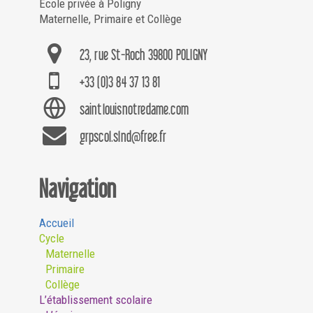
Ecole privée à Poligny
Maternelle, Primaire et Collège
23, rue St-Roch 39800 POLIGNY
+33 (0)3 84 37 13 81
saintlouisnotredame.com
grpscol.slnd@free.fr
Navigation
Accueil
Cycle
Maternelle
Primaire
Collège
L’établissement scolaire