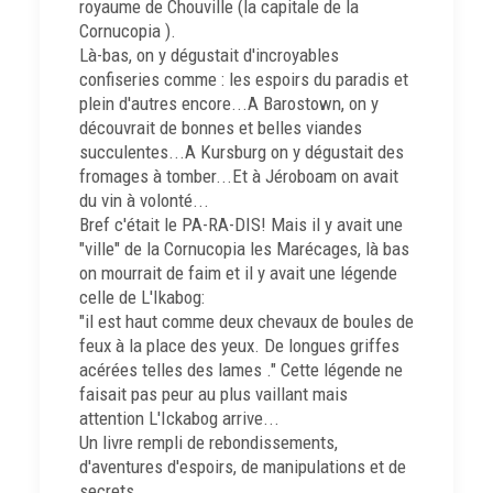
royaume de Chouville (la capitale de la
Cornucopia ).
Là-bas, on y dégustait d'incroyables
confiseries comme : les espoirs du paradis et
plein d'autres encore...A Barostown, on y
découvrait de bonnes et belles viandes
succulentes...A Kursburg on y dégustait des
fromages à tomber...Et à Jéroboam on avait
du vin à volonté...
Bref c'était le PA-RA-DIS! Mais il y avait une
"ville" de la Cornucopia les Marécages, là bas
on mourrait de faim et il y avait une légende
celle de L'Ikabog:
"il est haut comme deux chevaux de boules de
feux à la place des yeux. De longues griffes
acérées telles des lames ." Cette légende ne
faisait pas peur au plus vaillant mais
attention L'Ickabog arrive...
Un livre rempli de rebondissements,
d'aventures d'espoirs, de manipulations et de
secrets...