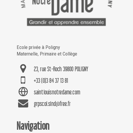
Ecole privée à Poligny
Maternelle, Primaire et Collège
23, rue St-Roch 39800 POLIGNY
+33 (0)3 84 37 13 81
saintlouisnotredame.com
grpscol.slnd@free.fr
Navigation