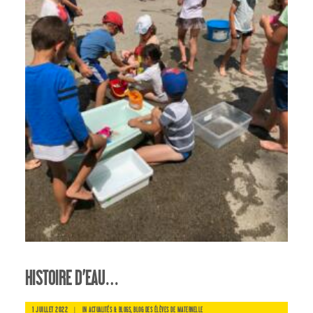
HISTOIRE D’EAU…
1 JUILLET 2022
|
IN
,
ACTUALITÉS & BLOGS
BLOG DES ÉLÈVES DE MATERNELLE