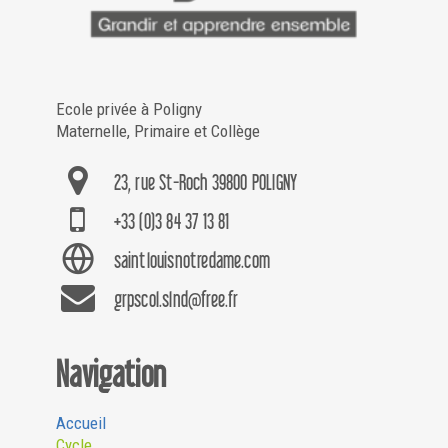
Ecole privée à Poligny
Maternelle, Primaire et Collège
23, rue St-Roch 39800 POLIGNY
+33 (0)3 84 37 13 81
saintlouisnotredame.com
grpscol.slnd@free.fr
Navigation
Accueil
Cycle