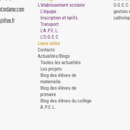
L’établissement scolaire
O.G.E.C
notredame.com
L’équipe
gestion 
Inscription et tarifs
catholiq
d@free.fr
Transport
L’A.P.E.L.
L’O.G.E.C
Liens utiles
Contacts
Actualités/Blogs
Toutes les actualités
Les projets
Blog des élèves de
maternelle
Blog des élèves de
primaire
Blog des élèves du collège
A.P.E.L.