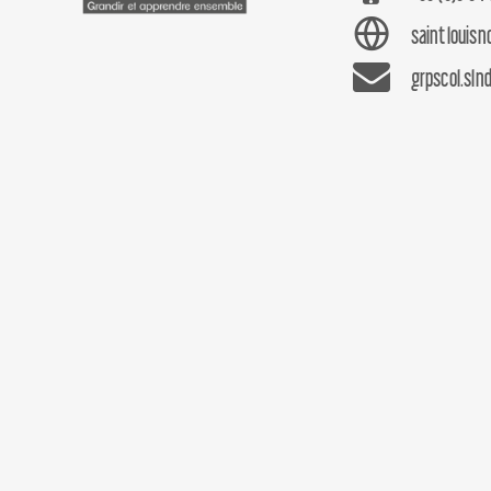
saintlouis
grpscol.sln