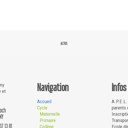
ACTUS
Navigation
Infos
gny
e et
Accueil
A.P.E.L.
Cycle
parents 
Roch
Maternelle
Inscripti
NY
Primaire
Transpor
37 13 81
Collège
Ecole di