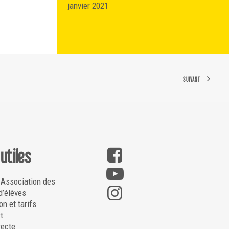
janvier 2021
SUIVANT
 utiles
 Association des
d’élèves
on et tarifs
t
recte