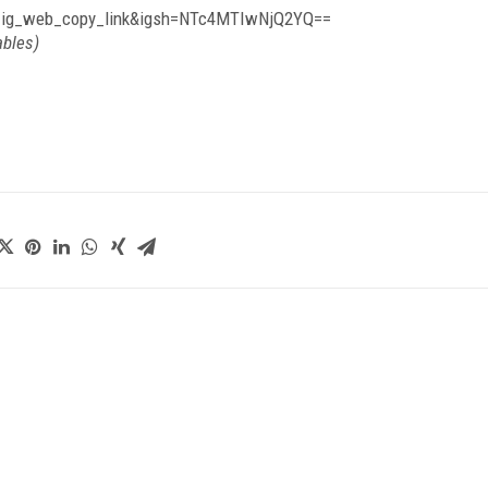
e=ig_web_copy_link&igsh=NTc4MTIwNjQ2YQ==
ables)