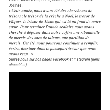
Josines.
« 𝑪𝒆𝒕𝒕𝒆 𝒂𝒏𝒏𝒆́𝒆, 𝒏𝒐𝒖𝒔 𝒂𝒗𝒐𝒏𝒔 𝒆́𝒕𝒆́ 𝒅𝒆𝒔 𝒄𝒉𝒆𝒓𝒄𝒉𝒆𝒖𝒓𝒔 𝒅𝒆
𝒕𝒓𝒆́𝒔𝒐𝒓𝒔 : 𝒍𝒆 𝒕𝒓𝒆́𝒔𝒐𝒓 𝒅𝒆 𝒍𝒂 𝒄𝒓𝒆̀𝒄𝒉𝒆 𝒂̀ 𝑵𝒐𝒆̈𝒍, 𝒍𝒆 𝒕𝒓𝒆́𝒔𝒐𝒓 𝒅𝒆
𝑷𝒂̂𝒒𝒖𝒆𝒔, 𝒍𝒆 𝒕𝒓𝒆́𝒔𝒐𝒓 𝒅𝒆 𝑱𝒆́𝒔𝒖𝒔 𝒒𝒖𝒊 𝒆𝒔𝒕 𝒍𝒂̀ 𝒂𝒖 𝒇𝒐𝒏𝒅 𝒅𝒆 𝒏𝒐𝒕𝒓𝒆
𝒄œ𝒖𝒓. 𝑷𝒐𝒖𝒓 𝒕𝒆𝒓𝒎𝒊𝒏𝒆𝒓 𝒍’𝒂𝒏𝒏𝒆́𝒆 𝒔𝒄𝒐𝒍𝒂𝒊𝒓𝒆 𝒏𝒐𝒖𝒔 𝒂𝒗𝒐𝒏𝒔
𝒄𝒉𝒆𝒓𝒄𝒉𝒆́ 𝒂̀ 𝒅𝒆́𝒑𝒐𝒔𝒆𝒓 𝒅𝒂𝒏𝒔 𝒏𝒐𝒕𝒓𝒆 𝒄𝒐𝒇𝒇𝒓𝒆 𝒖𝒏𝒆 𝒓𝒊𝒃𝒂𝒎𝒃𝒆𝒍𝒍𝒆
𝒅𝒆 𝒎𝒆𝒓𝒄𝒊𝒔, 𝒅𝒆𝒔 𝒔𝒂𝒄𝒔 𝒅𝒆 𝒕𝒂𝒍𝒆𝒏𝒕𝒔, 𝒖𝒏𝒆 𝒑𝒂𝒓𝒕𝒊𝒕𝒊𝒐𝒏 𝒅𝒆
𝒎𝒆𝒓𝒄𝒊𝒔. 𝑪𝒆𝒕 𝒆́𝒕𝒆́, 𝒏𝒐𝒖𝒔 𝒑𝒐𝒖𝒓𝒓𝒐𝒏𝒔 𝒄𝒐𝒏𝒕𝒊𝒏𝒖𝒆𝒓 𝒂̀ 𝒓𝒆𝒎𝒑𝒍𝒊𝒓,
𝒆́𝒄𝒓𝒊𝒓𝒆, 𝒅𝒆𝒔𝒔𝒊𝒏𝒆𝒓 𝒅𝒂𝒏𝒔 𝒍𝒆 𝒑𝒂𝒔𝒔𝒆𝒑𝒐𝒓𝒕-𝒕𝒓𝒆́𝒔𝒐𝒓 𝒒𝒖𝒆 𝒏𝒐𝒖𝒔
𝒂𝒗𝒐𝒏𝒔 𝒓𝒆𝒄̧𝒖… »
Suivez-nous sur nos pages
Facebook
et
Instagram
(liens
cliquables)