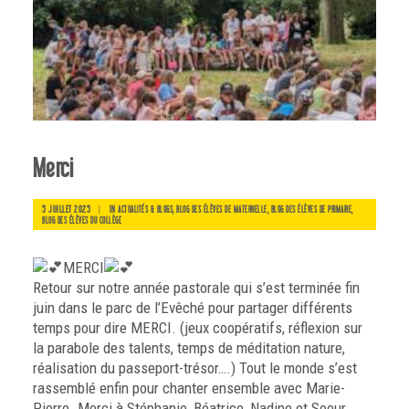
Merci
5 JUILLET 2025
|
IN
,
,
,
ACTUALITÉS & BLOGS
BLOG DES ÉLÈVES DE MATERNELLE
BLOG DES ÉLÈVES DE PRIMAIRE
BLOG DES ÉLÈVES DU COLLÈGE
MERCI
Retour sur notre année pastorale qui s’est terminée fin
juin dans le parc de l’Evêché pour partager différents
temps pour dire MERCI. (jeux coopératifs, réflexion sur
la parabole des talents, temps de méditation nature,
réalisation du passeport-trésor….) Tout le monde s’est
rassemblé enfin pour chanter ensemble avec Marie-
Pierre. Merci à Stéphanie, Béatrice, Nadine et Soeur