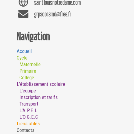
saintlouisnotredame.com
grpscol.slnd@free.fr
Navigation
Accueil
Cycle
Maternelle
Primaire
Collège
L’établissement scolaire
L’équipe
Inscription et tarifs
Transport
L’A.P.E.L.
L’O.G.E.C
Liens utiles
Contacts