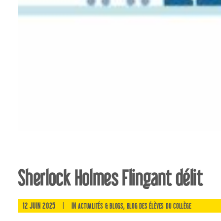
Sherlock Holmes Flingant délit
12 JUIN 2025
|
IN
,
ACTUALITÉS & BLOGS
BLOG DES ÉLÈVES DU COLLÈGE