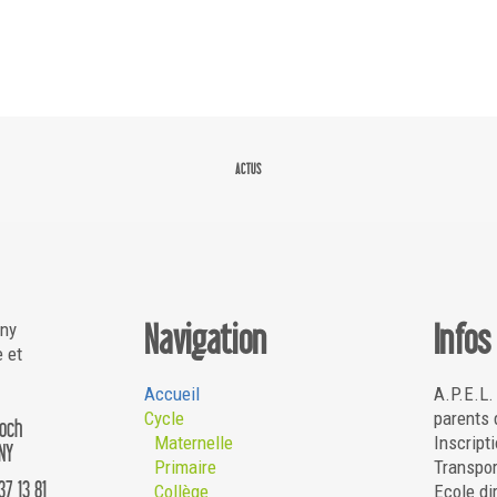
ACTUS
Navigation
Infos
gny
e et
Accueil
A.P.E.L.
Cycle
parents 
Roch
Maternelle
Inscripti
NY
Primaire
Transpor
37 13 81
Collège
Ecole di