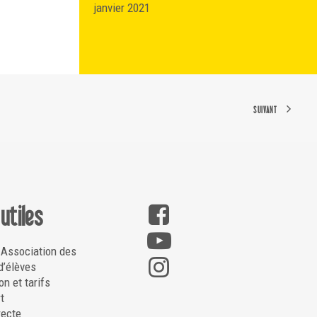
janvier 2021
SUIVANT
 utiles
 Association des
d’élèves
on et tarifs
t
recte