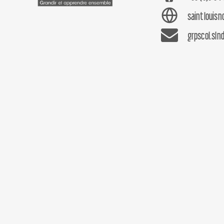
saintlouis
grpscol.sln