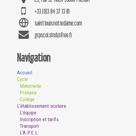
+33 (0)3 84 37 13 81
saintlouisnotredame.com
grpscol.slnd@free.fr
Navigation
Accueil
Cycle
Maternelle
Primaire
Collège
L’établissement scolaire
L’équipe
Inscription et tarifs
Transport
L’A.P.E.L.