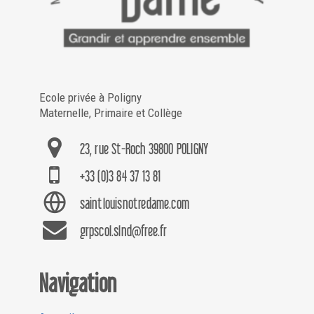
Ecole privée à Poligny
Maternelle, Primaire et Collège
23, rue St-Roch 39800 POLIGNY
+33 (0)3 84 37 13 81
saintlouisnotredame.com
grpscol.slnd@free.fr
Navigation