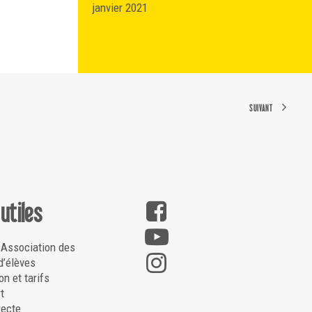
janvier 2021
SUIVANT
 utiles
 Association des
d’élèves
on et tarifs
t
recte