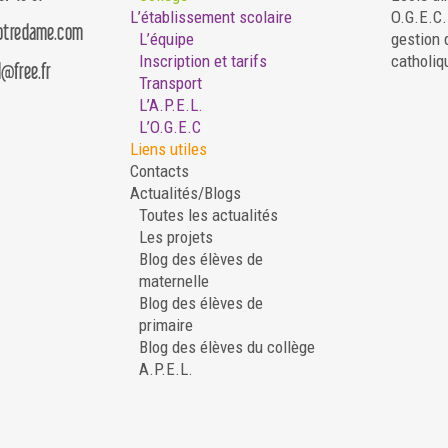
L’établissement scolaire
O.G.E.C
notredame.com
L’équipe
gestion 
Inscription et tarifs
catholiq
d@free.fr
Transport
L’A.P.E.L.
L’O.G.E.C
Liens utiles
Contacts
Actualités/Blogs
Toutes les actualités
Les projets
Blog des élèves de
maternelle
Blog des élèves de
primaire
Blog des élèves du collège
A.P.E.L.