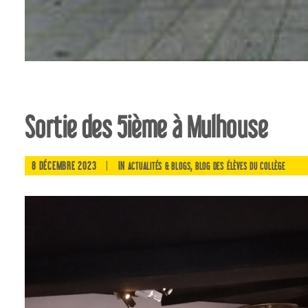
Sortie des 5ième à Mulhouse
8 DÉCEMBRE 2023
|
IN
,
ACTUALITÉS & BLOGS
BLOG DES ÉLÈVES DU COLLÈGE