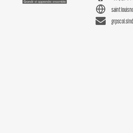
saintlouis
grpscol.sln