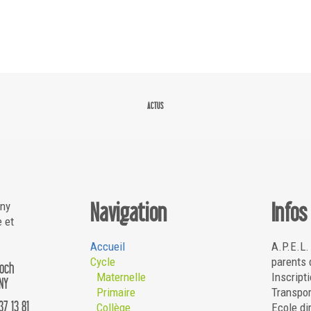
ACTUS
Navigation
Infos
gny
e et
Accueil
A.P.E.L.
Cycle
parents 
Roch
Maternelle
Inscripti
NY
Primaire
Transpor
37 13 81
Collège
Ecole di