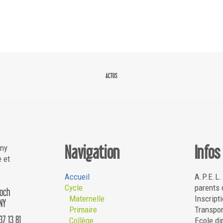
ACTUS
Navigation
Infos
gny
e et
Accueil
A.P.E.L.
Cycle
parents 
Roch
Maternelle
Inscripti
NY
Primaire
Transpor
37 13 81
Collège
Ecole di