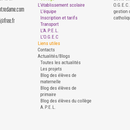
L’établissement scolaire
O.G.E.C
notredame.com
L’équipe
gestion 
Inscription et tarifs
catholiq
d@free.fr
Transport
L’A.P.E.L.
L’O.G.E.C
Liens utiles
Contacts
Actualités/Blogs
Toutes les actualités
Les projets
Blog des élèves de
maternelle
Blog des élèves de
primaire
Blog des élèves du collège
A.P.E.L.