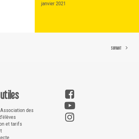
janvier 2021
SUIVANT
 utiles
 Association des
d’élèves
on et tarifs
t
recte