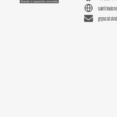
saintlouis
grpscol.sln