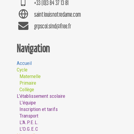
+33 (0)3 84 37 13 81
saintlouisnotredame.com
grpscol.slnd@free.fr
Navigation
Accueil
Cycle
Maternelle
Primaire
Collège
L’établissement scolaire
L’équipe
Inscription et tarifs
Transport
L’A.P.E.L.
L’O.G.E.C