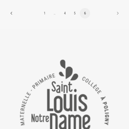
1
…
4
5
6