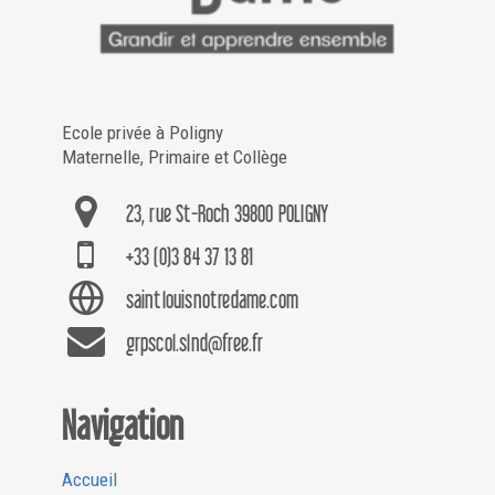
Ecole privée à Poligny
Maternelle, Primaire et Collège
23, rue St-Roch 39800 POLIGNY
+33 (0)3 84 37 13 81
saintlouisnotredame.com
grpscol.slnd@free.fr
Navigation
Accueil