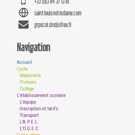
+33 (0)3 84 37 13 81
saintlouisnotredame.com
grpscol.slnd@free.fr
Navigation
Accueil
Cycle
Maternelle
Primaire
Collège
L’établissement scolaire
L’équipe
Inscription et tarifs
Transport
L’A.P.E.L.
L’O.G.E.C