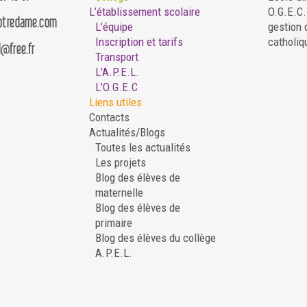
L’établissement scolaire
O.G.E.C
notredame.com
L’équipe
gestion 
Inscription et tarifs
catholiq
d@free.fr
Transport
L’A.P.E.L.
L’O.G.E.C
Liens utiles
Contacts
Actualités/Blogs
Toutes les actualités
Les projets
Blog des élèves de
maternelle
Blog des élèves de
primaire
Blog des élèves du collège
A.P.E.L.