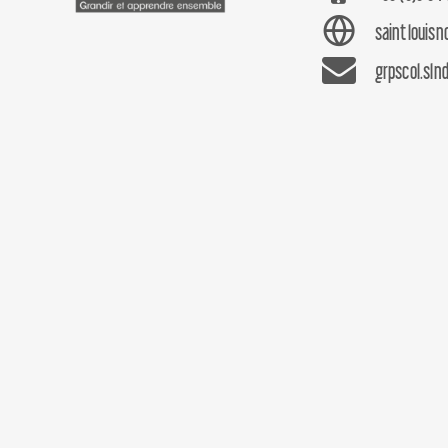
saintlouis
grpscol.sln