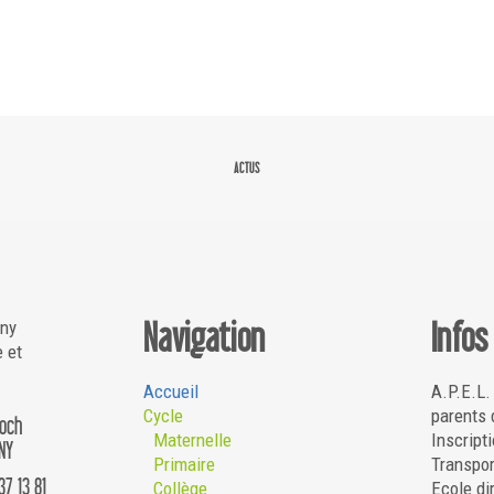
ACTUS
Navigation
Infos
gny
e et
Accueil
A.P.E.L.
Cycle
parents 
Roch
Maternelle
Inscripti
NY
Primaire
Transpor
37 13 81
Collège
Ecole di