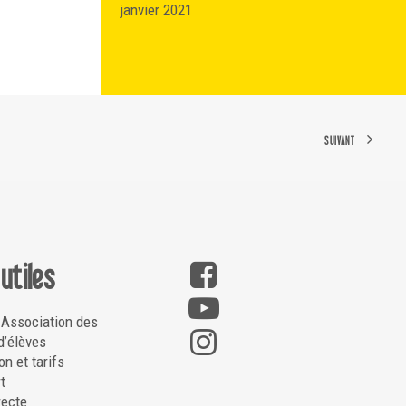
janvier 2021
SUIVANT
 utiles
 Association des
d’élèves
on et tarifs
t
recte