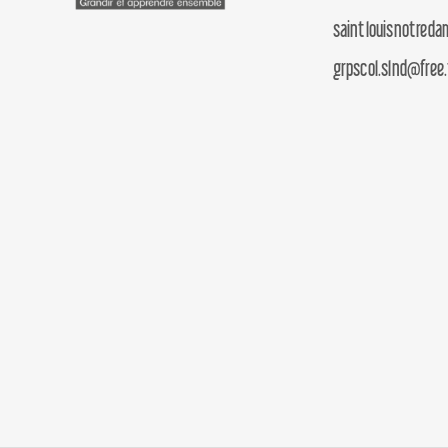
saintlouisnotred
grpscol.slnd@free.