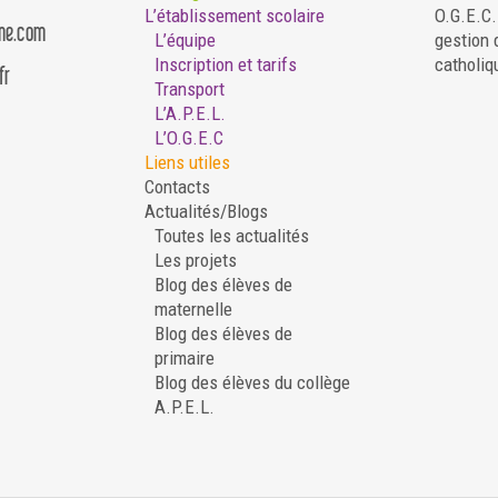
L’établissement scolaire
O.G.E.C
ame.com
L’équipe
gestion 
Inscription et tarifs
catholiq
fr
Transport
L’A.P.E.L.
L’O.G.E.C
Liens utiles
Contacts
Actualités/Blogs
Toutes les actualités
Les projets
Blog des élèves de
maternelle
Blog des élèves de
primaire
Blog des élèves du collège
A.P.E.L.