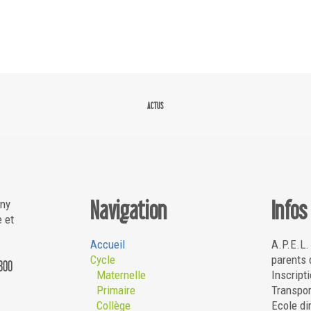
ACTUS
Navigation
Infos
gny
e et
Accueil
A.P.E.L.
Cycle
parents 
800
Maternelle
Inscripti
Primaire
Transpor
1
Collège
Ecole di