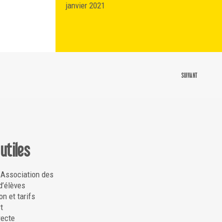
janvier 2021
SUIVANT
 utiles
 Association des
d’élèves
on et tarifs
t
recte