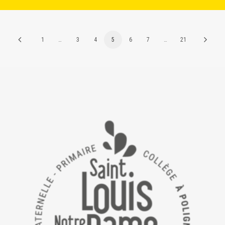
1
…
3
4
5
6
7
…
21