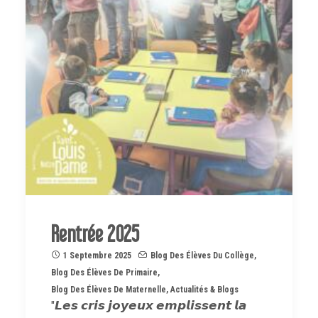
Rentrée 2025
1 Septembre 2025
Blog Des Élèves Du Collège
,
Blog Des Élèves De Primaire
,
Blog Des Élèves De Maternelle
,
Actualités & Blogs
"𝙇𝙚𝙨 𝙘𝙧𝙞𝙨 𝙟𝙤𝙮𝙚𝙪𝙭 𝙚𝙢𝙥𝙡𝙞𝙨𝙨𝙚𝙣𝙩 𝙡𝙖