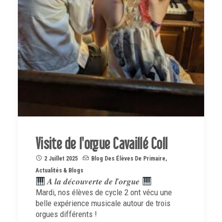
Visite de l'orgue Cavaillé Coll
2 Juillet 2025
Blog Des Élèves De Primaire
,
Actualités & Blogs
𝑨̀ 𝒍𝒂 𝒅𝒆́𝒄𝒐𝒖𝒗𝒆𝒓𝒕𝒆 𝒅𝒆 𝒍’𝒐𝒓𝒈𝒖𝒆
Mardi, nos élèves de cycle 2 ont vécu une
belle expérience musicale autour de trois
orgues différents !