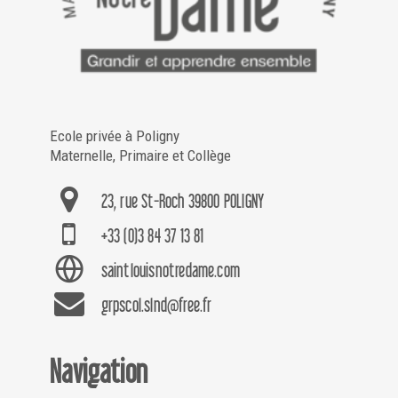
Ecole privée à Poligny
Maternelle, Primaire et Collège
23, rue St-Roch 39800 POLIGNY
+33 (0)3 84 37 13 81
saintlouisnotredame.com
grpscol.slnd@free.fr
Navigation